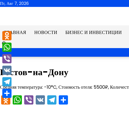
Перейти
Пт, Авг 7, 2026
к
содержимому
ГЛАВНАЯ
НОВОСТИ
БИЗНЕС И ИНВЕСТИЦИИ
Odnoklassniki
WhatsApp
Viber
Ростов-на-Дону
VK
Средняя температура: -10°C, Стоимость отеля: 5500₽, Количест
Telegram
Odnoklassniki
WhatsApp
Viber
VK
Telegram
Отправить
Отправить