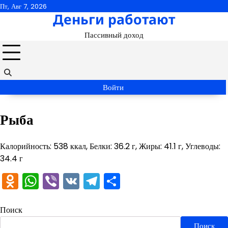
Перейти
Пт, Авг 7, 2026
Деньги работают
к
содержимому
Пассивный доход
Войти
Рыба
Калорийность: 538 ккал, Белки: 36.2 г, Жиры: 41.1 г, Углеводы:
34.4 г
Odnoklassniki
WhatsApp
Viber
VK
Telegram
Отправить
Поиск
Поиск