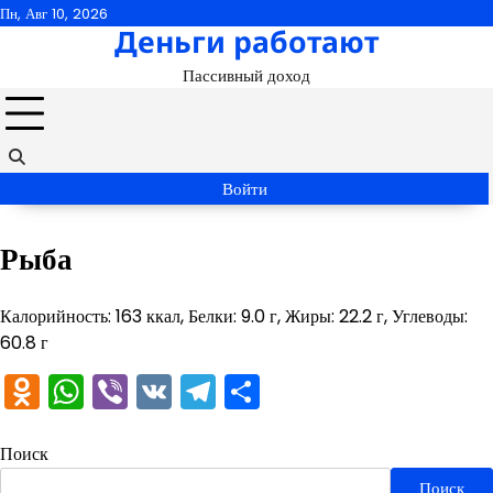
Перейти
Пн, Авг 10, 2026
Деньги работают
к
содержимому
Пассивный доход
Войти
Рыба
Калорийность: 163 ккал, Белки: 9.0 г, Жиры: 22.2 г, Углеводы:
60.8 г
Odnoklassniki
WhatsApp
Viber
VK
Telegram
Отправить
Поиск
Поиск