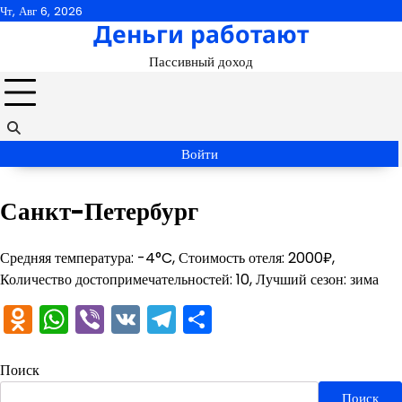
Перейти
Чт, Авг 6, 2026
Деньги работают
к
содержимому
Пассивный доход
Войти
Санкт-Петербург
Средняя температура: -4°C, Стоимость отеля: 2000₽,
Количество достопримечательностей: 10, Лучший сезон: зима
Odnoklassniki
WhatsApp
Viber
VK
Telegram
Отправить
Поиск
Поиск