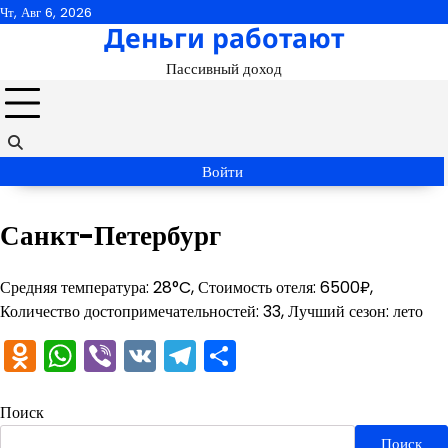
Перейти
Чт, Авг 6, 2026
Деньги работают
к
содержимому
Пассивный доход
Войти
Санкт-Петербург
Средняя температура: 28°C, Стоимость отеля: 6500₽,
Количество достопримечательностей: 33, Лучший сезон: лето
Odnoklassniki
WhatsApp
Viber
VK
Telegram
Отправить
Поиск
Поиск