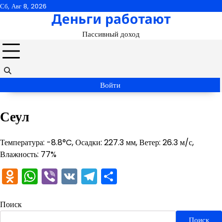
Перейти
Сб, Авг 8, 2026
Деньги работают
к
содержимому
Пассивный доход
Войти
Сеул
Температура: -8.8°C, Осадки: 227.3 мм, Ветер: 26.3 м/с,
Влажность: 77%
Odnoklassniki
WhatsApp
Viber
VK
Telegram
Отправить
Поиск
Поиск