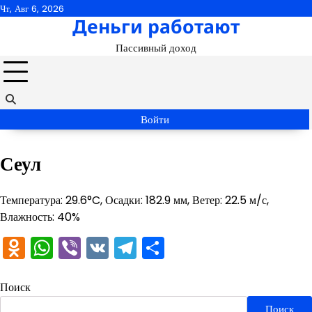
Перейти
Чт, Авг 6, 2026
Деньги работают
к
содержимому
Пассивный доход
Войти
Сеул
Температура: 29.6°C, Осадки: 182.9 мм, Ветер: 22.5 м/с,
Влажность: 40%
Odnoklassniki
WhatsApp
Viber
VK
Telegram
Отправить
Поиск
Поиск