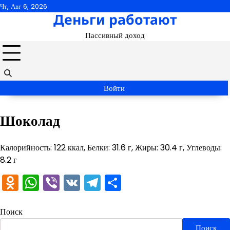
Перейти
Чт, Авг 6, 2026
Деньги работают
к
содержимому
Пассивный доход
Войти
Шоколад
Калорийность: 122 ккал, Белки: 31.6 г, Жиры: 30.4 г, Углеводы:
8.2 г
Odnoklassniki
WhatsApp
Viber
VK
Telegram
Отправить
Поиск
Поиск