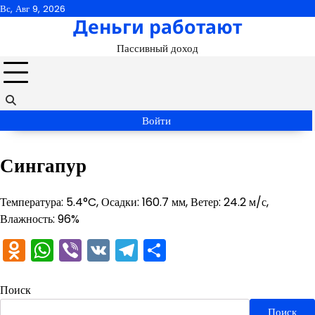
Перейти
Вс, Авг 9, 2026
Деньги работают
к
содержимому
Пассивный доход
Войти
Сингапур
Температура: 5.4°C, Осадки: 160.7 мм, Ветер: 24.2 м/с,
Влажность: 96%
Odnoklassniki
WhatsApp
Viber
VK
Telegram
Отправить
Поиск
Поиск