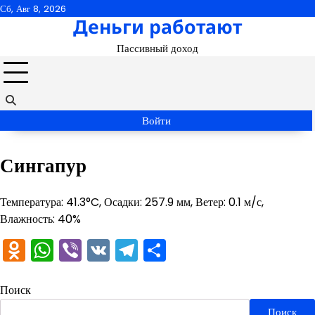
Перейти
Сб, Авг 8, 2026
Деньги работают
к
содержимому
Пассивный доход
Войти
Сингапур
Температура: 41.3°C, Осадки: 257.9 мм, Ветер: 0.1 м/с,
Влажность: 40%
Odnoklassniki
WhatsApp
Viber
VK
Telegram
Отправить
Поиск
Поиск