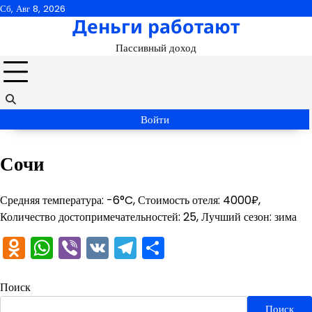
Перейти
Сб, Авг 8, 2026
Деньги работают
к
содержимому
Пассивный доход
Войти
Сочи
Средняя температура: -6°C, Стоимость отеля: 4000₽,
Количество достопримечательностей: 25, Лучший сезон: зима
Odnoklassniki
WhatsApp
Viber
VK
Telegram
Отправить
Поиск
Поиск