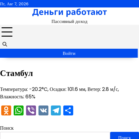
Перейти
Пт, Авг 7, 2026
Деньги работают
к
содержимому
Пассивный доход
Войти
Стамбул
Температура: -20.2°C, Осадки: 101.6 мм, Ветер: 2.8 м/с,
Влажность: 65%
Odnoklassniki
WhatsApp
Viber
VK
Telegram
Отправить
Поиск
Поиск