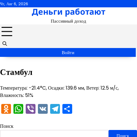
Перейти
Чт, Авг 6, 2026
Деньги работают
к
содержимому
Пассивный доход
Войти
Стамбул
Температура: -21.4°C, Осадки: 139.6 мм, Ветер: 12.5 м/с,
Влажность: 51%
Odnoklassniki
WhatsApp
Viber
VK
Telegram
Отправить
Поиск
Поиск