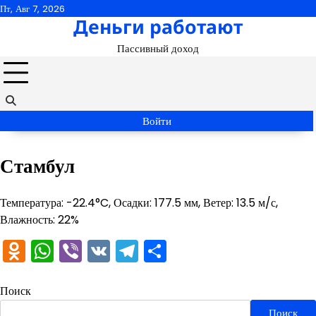
Перейти
Пт, Авг 7, 2026
Деньги работают
к
содержимому
Пассивный доход
Войти
Стамбул
Температура: -22.4°C, Осадки: 177.5 мм, Ветер: 13.5 м/с,
Влажность: 22%
Odnoklassniki
WhatsApp
Viber
VK
Telegram
Отправить
Поиск
Поиск