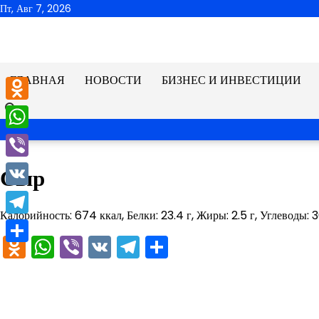
Перейти
Пт, Авг 7, 2026
к
содержимому
ГЛАВНАЯ
НОВОСТИ
БИЗНЕС И ИНВЕСТИЦИИ
Odnoklassniki
WhatsApp
Viber
Сыр
VK
Калорийность: 674 ккал, Белки: 23.4 г, Жиры: 2.5 г, Углеводы: 3
Telegram
Odnoklassniki
WhatsApp
Viber
VK
Telegram
Отправить
Отправить