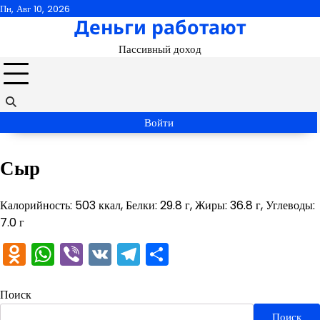
Перейти
Пн, Авг 10, 2026
Деньги работают
к
содержимому
Пассивный доход
Войти
Сыр
Калорийность: 503 ккал, Белки: 29.8 г, Жиры: 36.8 г, Углеводы:
7.0 г
Odnoklassniki
WhatsApp
Viber
VK
Telegram
Отправить
Поиск
Поиск