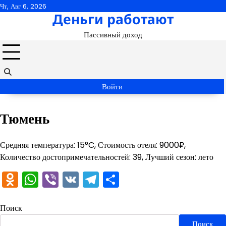
Перейти
Чт, Авг 6, 2026
Деньги работают
к
содержимому
Пассивный доход
Войти
Тюмень
Средняя температура: 15°C, Стоимость отеля: 9000₽,
Количество достопримечательностей: 39, Лучший сезон: лето
Odnoklassniki
WhatsApp
Viber
VK
Telegram
Отправить
Поиск
Поиск