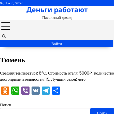
Перейти
Чт, Авг 6, 2026
Деньги работают
к
содержимому
Пассивный доход
Войти
Тюмень
Средняя температура: 8°C, Стоимость отеля: 5000₽, Количество
достопримечательностей: 15, Лучший сезон: лето
Odnoklassniki
WhatsApp
Viber
VK
Telegram
Отправить
Поиск
Поиск