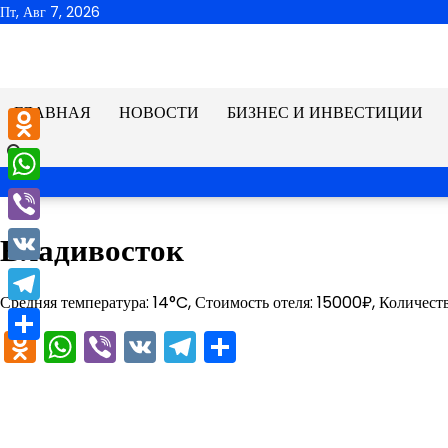
Перейти
Пт, Авг 7, 2026
к
содержимому
ГЛАВНАЯ
НОВОСТИ
БИЗНЕС И ИНВЕСТИЦИИ
Odnoklassniki
WhatsApp
Viber
Владивосток
VK
Средняя температура: 14°C, Стоимость отеля: 15000₽, Количест
Telegram
Odnoklassniki
WhatsApp
Viber
VK
Telegram
Отправить
Отправить