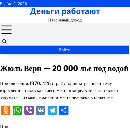
Перейти
Вс, Авг 9, 2026
Деньги работают
к
содержимому
Пассивный доход
Войти
Жюль Верн — 20 000 лье под водой
Приключения, 1870, 426 стр. История затрагивает тему
взросления и поиска своего места в мире. Книга заставляет
задуматься о смысле жизни и месте человека в обществе.
Odnoklassniki
WhatsApp
Viber
VK
Telegram
Отправить
Поиск