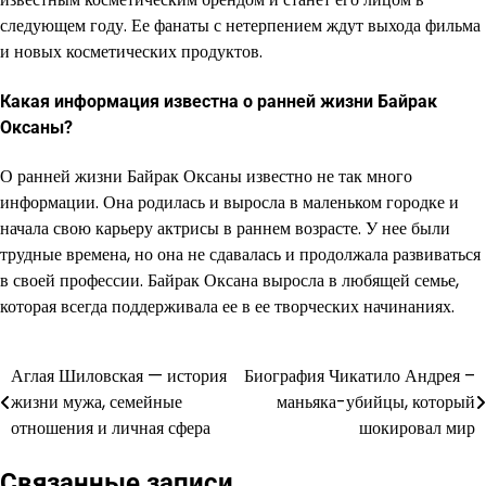
следующем году. Ее фанаты с нетерпением ждут выхода фильма
и новых косметических продуктов.
Какая информация известна о ранней жизни Байрак
Оксаны?
О ранней жизни Байрак Оксаны известно не так много
информации. Она родилась и выросла в маленьком городке и
начала свою карьеру актрисы в раннем возрасте. У нее были
трудные времена, но она не сдавалась и продолжала развиваться
в своей профессии. Байрак Оксана выросла в любящей семье,
которая всегда поддерживала ее в ее творческих начинаниях.
Аглая Шиловская — история
Биография Чикатило Андрея –
Навигация
жизни мужа, семейные
маньяка-убийцы, который
по
отношения и личная сфера
шокировал мир
записям
Связанные записи