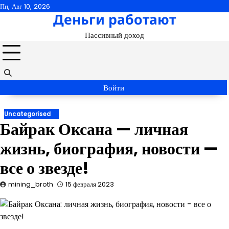
Перейти
Пн, Авг 10, 2026
Деньги работают
к
содержимому
Пассивный доход
Войти
Uncategorised
Байрак Оксана — личная
жизнь, биография, новости —
все о звезде!
mining_broth
15 февраля 2023