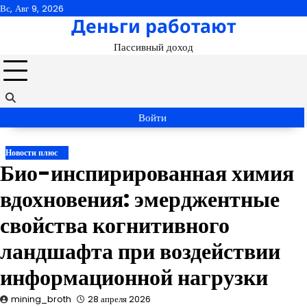
Перейти
Вс, Авг 9, 2026
Деньги работают
к
содержимому
Пассивный доход
Войти
Новости плюс
Био-инспирированная химия
вдохновения: эмерджентные
свойства когнитивного
ландшафта при воздействии
информационной нагрузки
mining_broth
28 апреля 2026