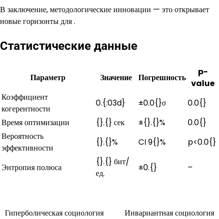
В заключение, методологические инновации — это открывает
новые горизонты для .
Статистические данные
p-
Параметр
Значение
Погрешность
value
Коэффициент
0.{:03d}
±0.0{}σ
0.0{}
когерентности
Время оптимизации
{}.{} сек
±{}.{}%
0.0{}
Вероятность
{}.{}%
CI 9{}%
p<0.0{}
эффективности
{}.{} бит/
Энтропия полюса
±0.{}
–
ед.
Гиперболическая социология
Инвариантная социология
Навигация