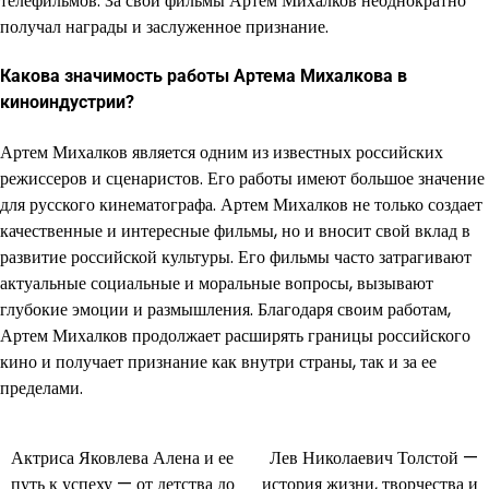
телефильмов. За свои фильмы Артем Михалков неоднократно
получал награды и заслуженное признание.
Какова значимость работы Артема Михалкова в
киноиндустрии?
Артем Михалков является одним из известных российских
режиссеров и сценаристов. Его работы имеют большое значение
для русского кинематографа. Артем Михалков не только создает
качественные и интересные фильмы, но и вносит свой вклад в
развитие российской культуры. Его фильмы часто затрагивают
актуальные социальные и моральные вопросы, вызывают
глубокие эмоции и размышления. Благодаря своим работам,
Артем Михалков продолжает расширять границы российского
кино и получает признание как внутри страны, так и за ее
пределами.
Актриса Яковлева Алена и ее
Лев Николаевич Толстой —
Навигация
путь к успеху — от детства до
история жизни, творчества и