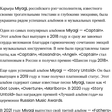
Карьера Miyagi, российского рэп-исполнителя, известного
своими трогательными текстами и глубокими эмоциями, была
украшена рядом успешных альбомов и музыкальных премий.
Один из самых популярных альбомов Miyagi — «Captain».
Этот альбом был выпущен в 2018 году и сразу же завоевал
сердца меломанов благодаря гармоничному сочетанию эмоций
и музыкальных инструментов. В нем были представлены такие
хиты, как «Captain», «Kosandra», «Angel». «Captain» стал
платиновым в России и получил премию «Шансон года 2018».
Еще один успешный альбом Miyagi — «Story Untold». Он был
выпущен в 2019 году и тоже получил платиновый статус. Этот
альбом содержит самые известные песни Miyagi, такие как «I
Got Love», «Overture», «Marlboro». В 2020 году «Story
Untold» был награжден премией «Лучший альбом года» на
церемонии Russian Music Awards.
В 2021 году Miyagi выпустил свой третий альбом — «Fathers».