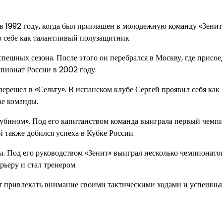
в 1992 году, когда был приглашен в молодежную команду «Зенит
о себе как талантливый полузащитник.
спешных сезона. После этого он перебрался в Москву, где присо
мпионат России в 2002 году.
перешел в «Сельту». В испанском клубе Сергей проявил себя как
ве команды.
Рубином». Под его капитанством команда выиграла первый чемп
й также добился успеха в Кубке России.
ы. Под его руководством «Зенит» выиграл несколько чемпионато
рьеру и стал тренером.
ет привлекать внимание своими тактическими ходами и успешн