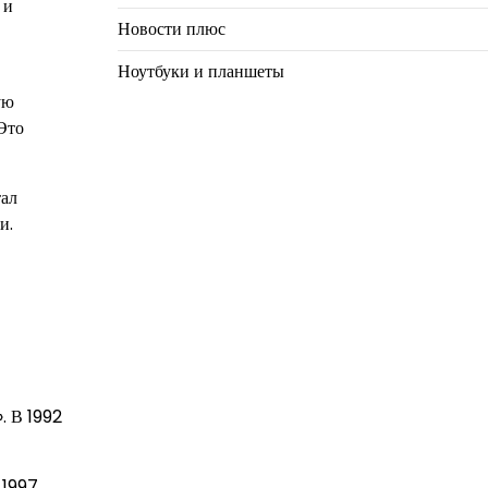
 и
Новости плюс
Ноутбуки и планшеты
ую
Это
тал
и.
. В 1992
 1997