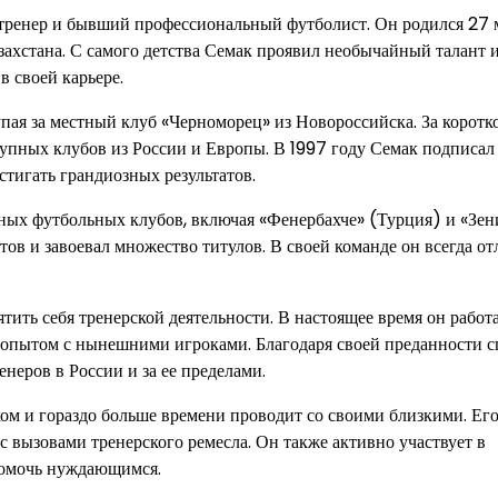
 тренер и бывший профессиональный футболист. Он родился 27 
захстана. С самого детства Семак проявил необычайный талант и
в своей карьере.
пая за местный клуб «Черноморец» из Новороссийска. За коротк
рупных клубов из России и Европы. В 1997 году Семак подписал
стигать грандиозных результатов.
тных футбольных клубов, включая «Фенербахче» (Турция) и «Зен
ов и завоевал множество титулов. В своей команде он всегда от
ить себя тренерской деятельности. В настоящее время он работ
и опытом с нынешними игроками. Благодаря своей преданности с
неров в России и за ее пределами.
ом и гораздо больше времени проводит со своими близкими. Его
с вызовами тренерского ремесла. Он также активно участвует в
помочь нуждающимся.