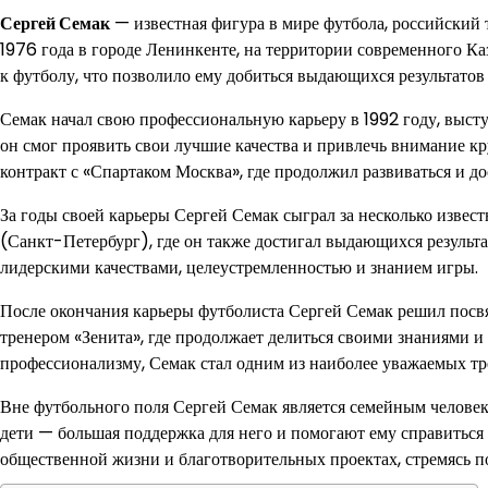
Сергей Семак
— известная фигура в мире футбола, российский
1976 года в городе Ленинкенте, на территории современного Ка
к футболу, что позволило ему добиться выдающихся результатов 
Семак начал свою профессиональную карьеру в 1992 году, высту
он смог проявить свои лучшие качества и привлечь внимание к
контракт с «Спартаком Москва», где продолжил развиваться и до
За годы своей карьеры Сергей Семак сыграл за несколько извес
(Санкт-Петербург), где он также достигал выдающихся результат
лидерскими качествами, целеустремленностью и знанием игры.
После окончания карьеры футболиста Сергей Семак решил посвят
тренером «Зенита», где продолжает делиться своими знаниями 
профессионализму, Семак стал одним из наиболее уважаемых тре
Вне футбольного поля Сергей Семак является семейным человек
дети — большая поддержка для него и помогают ему справиться 
общественной жизни и благотворительных проектах, стремясь 