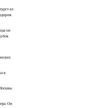
лург» из
ардиром
ода он
Кубок
онских
ка в
Москвы.
ера. Он