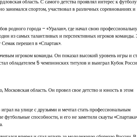
рдловская область. С самого детства проявлял интерес к футболу
но занимался спортом, участвовал в различных соревнованиях и
бов родного города – «Уралан», где начал свою профессиональн
к один из самых талантливых и перспективных игроков команды. 
 Семак перешел в «Спартак».
ючевым игроком команды. Он показал высокий уровень игры и с
 стал обладателем 5 чемпионских титулов и выиграл Кубок Росси
, Московская область. Он провел свое детство и юность в этом
о играл на улице с друзьями и мечтал стать профессиональным
е футбольные способности, и его не заметили скауты «Спартака»
а.
двигался вперед и стал играть за молодежную сборную России. В