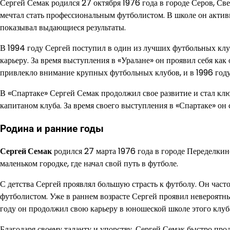
Сергей Семак родился 27 октября 1976 года в городе Серов, Све
мечтал стать профессиональным футболистом. В школе он актив
показывал выдающиеся результаты.
В 1994 году Сергей поступил в один из лучших футбольных клу
карьеру. За время выступления в «Уралане» он проявил себя ка
привлекло внимание крупных футбольных клубов, и в 1996 году
В «Спартаке» Сергей Семак продолжил свое развитие и стал кл
капитаном клуба. За время своего выступления в «Спартаке» он
Родина и ранние годы
Сергей Семак
родился 27 марта 1976 года в городе Переделкино
маленьком городке, где начал свой путь в футболе.
С детства Сергей проявлял большую страсть к футболу. Он част
футболистом. Уже в раннем возрасте Сергей проявил невероятны
году он продолжил свою карьеру в юношеской школе этого клуб
Благодаря своему таланту и упорству, Сергей Семак быстро про