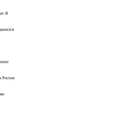
а». В
единился
ионат
в России
ыми