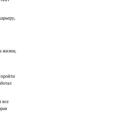
арьеру,
а жизни,
 пройти
аботал
и все
орая