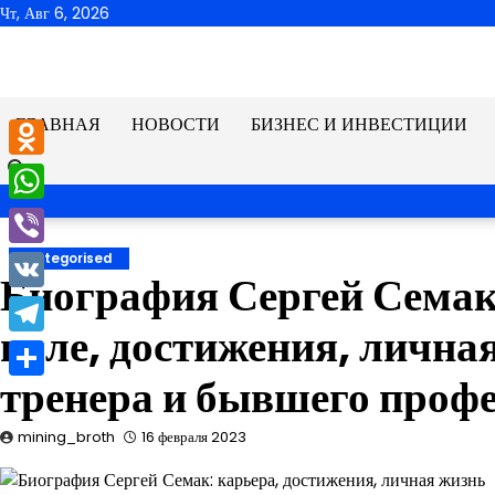
Перейти
Чт, Авг 6, 2026
к
содержимому
ГЛАВНАЯ
НОВОСТИ
БИЗНЕС И ИНВЕСТИЦИИ
Odnoklassniki
WhatsApp
Viber
Uncategorised
Биография Сергей Семак
VK
поле, достижения, лична
Telegram
тренера и бывшего проф
Отправить
mining_broth
16 февраля 2023