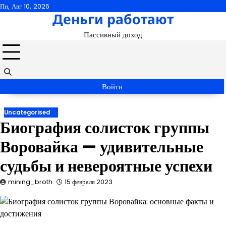
Перейти
Пн, Авг 10, 2026
Деньги работают
к
содержимому
Пассивный доход
Войти
Uncategorised
Биография солисток группы
Воровайка — удивительные
судьбы и невероятные успехи
mining_broth
15 февраля 2023