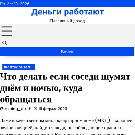
Перейти
Пн, Авг 10, 2026
Деньги работают
к
содержимому
Пассивный доход
Войти
Uncategorised
Что делать если соседи шумят
днём и ночью, куда
обращаться
mining_broth
16 февраля 2023
Даже в качественном многоквартирном доме (МКД) с хорошей
звукоизоляцией, найдутся люди, не соблюдающие правила
совместного проживания. Как поступить, если соседи шумят,