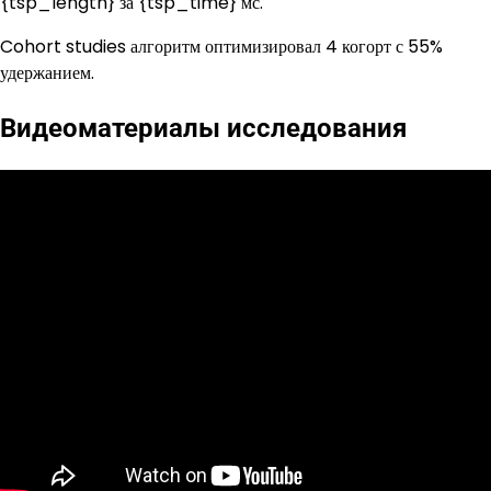
{tsp_length} за {tsp_time} мс.
Cohort studies алгоритм оптимизировал 4 когорт с 55%
удержанием.
Видеоматериалы исследования