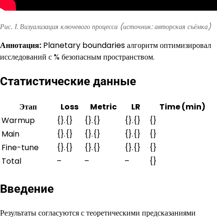
Рис. 1. Визуализация ключевого процесса (источник: авторская съёмка)
Аннотация:
Planetary boundaries алгоритм оптимизировал
исследований с % безопасным пространством.
Статистические данные
Этап
Loss
Metric
LR
Time (min)
Warmup
{}.{}
{}.{}
{}.{}
{}
Main
{}.{}
{}.{}
{}.{}
{}
Fine-tune
{}.{}
{}.{}
{}.{}
{}
Total
–
–
–
{}
Введение
Результаты согласуются с теоретическими предсказаниями