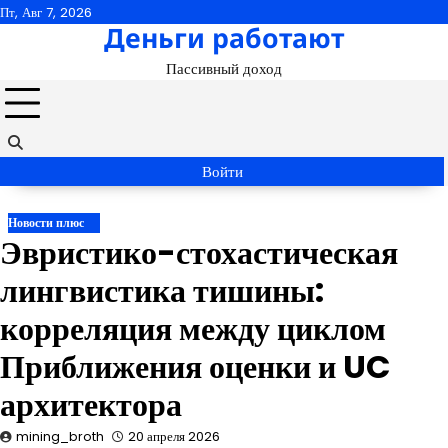
Перейти
Пт, Авг 7, 2026
Деньги работают
к
содержимому
Пассивный доход
Войти
Новости плюс
Эвристико-стохастическая
лингвистика тишины:
корреляция между циклом
Приближения оценки и UC
архитектора
mining_broth
20 апреля 2026