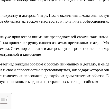
к искусству и актерской игре. После окончания школы она посту
е обучалась актерскому мастерству и получила профессиональн
 она уже привлекала внимание преподавателей своими талантами
была принята в труппу одного из самых престижных театров Мо
хова. С тех пор ее талант и актерская универсальность стали хо
еатральной и киносцене.
отает над каждым образом с особым вниманием к деталям, и ее д
а и своей способностью перевоплощаться, благодаря которой он
 комических персонажей до глубоких драматических образов. Е
луженно занимать одно из центральных мест в российском