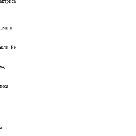
 актриса
ками и
акли. Ее
я»,
мися
ала