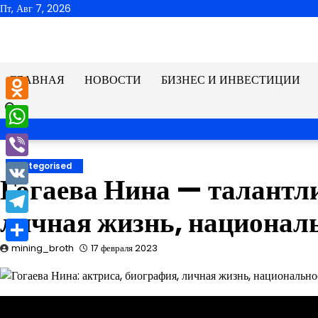
Перейти
Пт, Авг 7, 2026
к
содержимому
ГЛАВНАЯ
НОВОСТИ
БИЗНЕС И ИНВЕСТИЦИИ
Odnoklassniki
WhatsApp
Viber
Uncategorised
Гогаева Нина — талантл
VK
личная жизнь, национал
Telegram
mining_broth
17 февраля 2023
Отправить