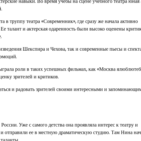
терские навыки. Во время учебы на сцене учебного театра юная
.
а в труппу театра «Современник», где сразу же начала активно
. Ее талант и актерская одаренность были высоко оценены крити
.
изведения Шекспира и Чехова, так и современные пьесы и спект
 эмоций.
сыграла роли в таких успешных фильмах, как «Москва ялюблютеб
ценку зрителей и критиков.
иваться и радовать зрителей своими интересными и запоминающи
России. Уже с самого детства она проявляла интерес к театру и
 и отправили ее в местную драматическую студию. Там Нина нач
 таланты.