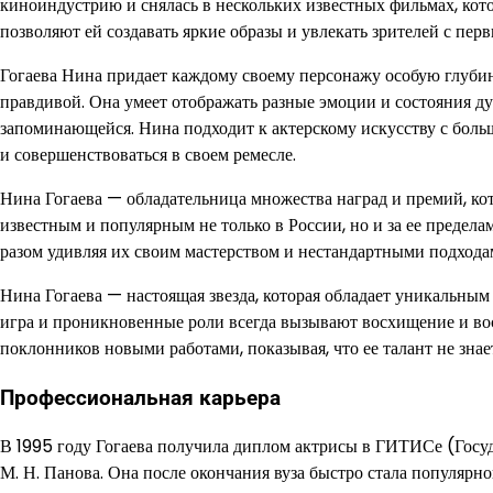
киноиндустрию и снялась в нескольких известных фильмах, кот
позволяют ей создавать яркие образы и увлекать зрителей с пер
Гогаева Нина придает каждому своему персонажу особую глубин
правдивой. Она умеет отображать разные эмоции и состояния ду
запоминающейся. Нина подходит к актерскому искусству с больш
и совершенствоваться в своем ремесле.
Нина Гогаева — обладательница множества наград и премий, ко
известным и популярным не только в России, но и за ее предел
разом удивляя их своим мастерством и нестандартными подхода
Нина Гогаева — настоящая звезда, которая обладает уникальны
игра и проникновенные роли всегда вызывают восхищение и вост
поклонников новыми работами, показывая, что ее талант не знае
Профессиональная карьера
В 1995 году Гогаева получила диплом актрисы в ГИТИСе (Госуда
М. Н. Панова. Она после окончания вуза быстро стала популярн