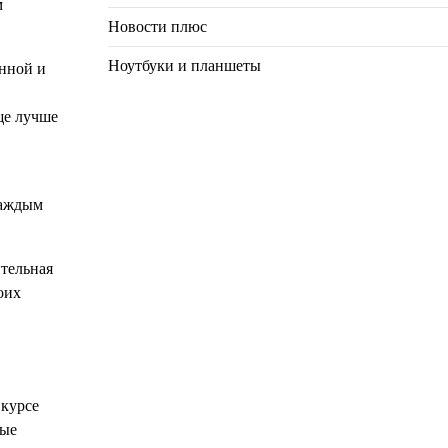
м
Новости плюс
Ноутбуки и планшеты
енной и
ще лучше
каждым
ительная
оих
 курсе
ные