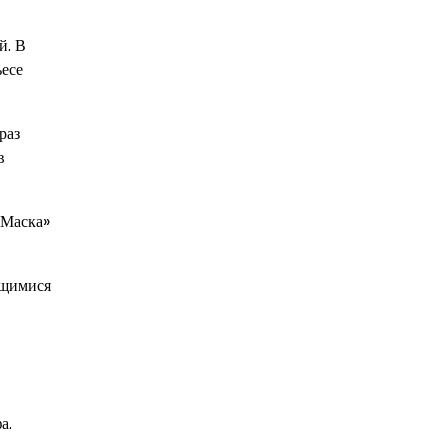
й. В
ьесе
раз
в
 Маска»
ющимися
а.