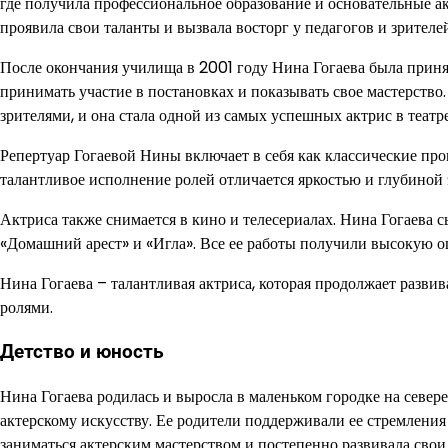
где получила профессиональное образование и основательные ак
проявила свои таланты и вызвала восторг у педагогов и зрителей
После окончания училища в 2001 году Нина Гогаева была принят
принимать участие в постановках и показывать свое мастерство
зрителями, и она стала одной из самых успешных актрис в театре
Репертуар Гогаевой Нины включает в себя как классические про
талантливое исполнение ролей отличается яркостью и глубиной
Актриса также снимается в кино и телесериалах. Нина Гогаева 
«Домашний арест» и «Игла». Все ее работы получили высокую о
Нина Гогаева – талантливая актриса, которая продолжает разв
ролями.
Детство и юность
Нина Гогаева родилась и выросла в маленьком городке на севере 
актерскому искусству. Ее родители поддерживали ее стремления
заниматься актерским мастерством и постепенно развивала свои