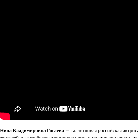
Нина Владимировна Гогаева
— талантливая российская актриса
зрителей, а ее глубокая эмоциональность и умение воплощать н