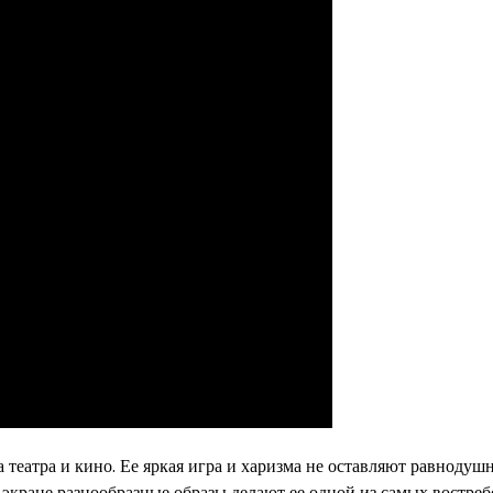
 театра и кино. Ее яркая игра и харизма не оставляют равноду
а экране разнообразные образы делают ее одной из самых востре