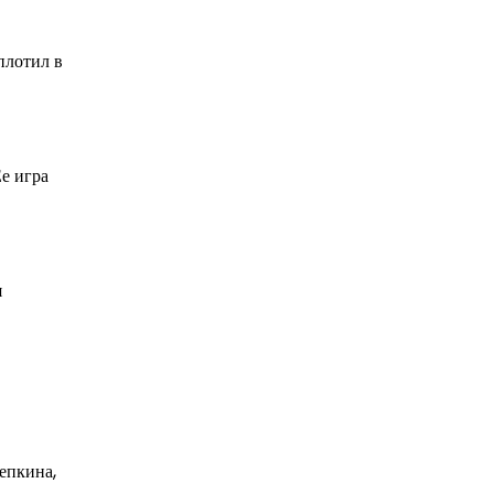
плотил в
е игра
я
епкина,