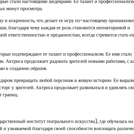
орые стали настоящими шедеврами. Ее талант и профессионализ
вых минут просмотра.
у и искренность, что делает ее игру по-настоящему проникнов
ши, благодаря чему каждая ее роль становится неповторимой и
ой ответственностью и преданностью, всегда стремится стать е
торые подтверждают ее талант и профессионализм. Ее имя стало
ами. Актриса продолжает радовать зрителей новыми работами, с 
ми к созданию образов.
м даром превращать любой персонаж в живую историю. Ее выраз
орг у зрителей. Актриса продолжает развиваться и удивлять св
т границ.
рственный институт театрального искусства), где обучалась на
ой и узнаваемой благодаря своей способности воплощать различ