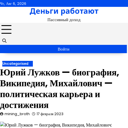
Перейти
Чт, Авг 6, 2026
Деньги работают
к
содержимому
Пассивный доход
Войти
Uncategorised
Юрий Лужков — биография,
Википедия, Михайлович —
политическая карьера и
достижения
mining_broth
17 февраля 2023