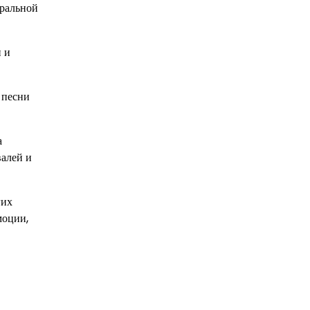
тральной
и и
 песни
а
валей и
гих
моции,