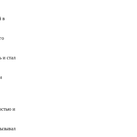
й в
го
 и стал
и
остью и
вызывал