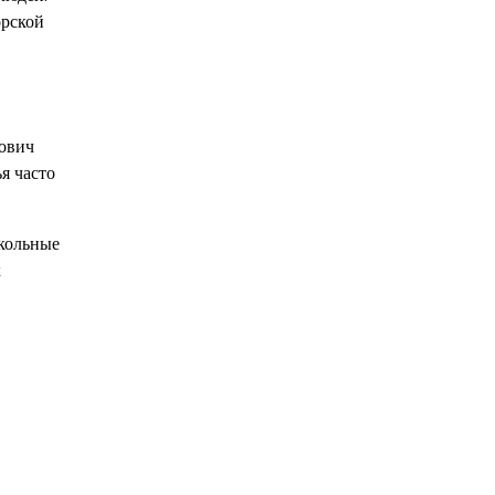
орской
рович
я часто
школьные
х