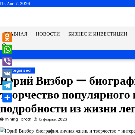
Перейти
Пт, Авг 7, 2026
к
содержимому
ГЛАВНАЯ
НОВОСТИ
БИЗНЕС И ИНВЕСТИЦИИ
Odnoklassniki
WhatsApp
Viber
Uncategorised
Юрий Визбор — биографи
VK
творчество популярного
Telegram
подробности из жизни ле
Отправить
mining_broth
15 февраля 2023