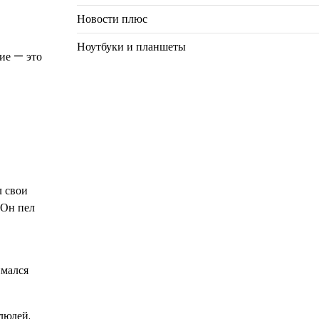
Новости плюс
Ноутбуки и планшеты
ие — это
л свои
 Он пел
имался
людей.