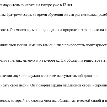
моучительно играть на гитаре уже в 12 лет.
ктёра-режиссера. За время обучения он сыграл несколько роле
ты. Он много времени проводил на природе, и это влияло на е
нял свои песни. Именно там он начал приобретать популярность
л в летних лагерях и на курортах. Он обожал путешествовать 
яжении двух лет служил в составе наступательной дивизии.
сать свои песни. Он покорил сердца миллионов своей искренн
лоса, который, по словам многих, обладал магической силой и 