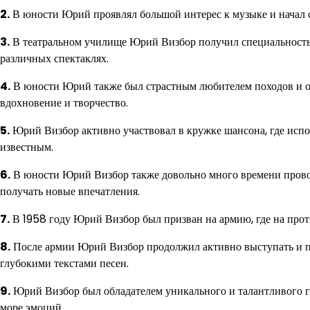
2.
В юности Юрий проявлял большой интерес к музыке и начал са
3.
В театральном училище Юрий Визбор получил специальность а
различных спектаклях.
4.
В юности Юрий также был страстным любителем походов и охо
вдохновение и творчество.
5.
Юрий Визбор активно участвовал в кружке шансона, где испол
известным.
6.
В юности Юрий Визбор также довольно много времени проводи
получать новые впечатления.
7.
В 1958 году Юрий Визбор был призван на армию, где на прот
8.
После армии Юрий Визбор продолжил активно выступать и пи
глубокими текстами песен.
9.
Юрий Визбор был обладателем уникального и талантливого го
море эмоций.