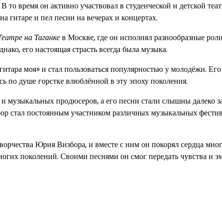
В то время он активно участвовал в студенческой и детской теа
на гитаре и пел песни на вечерах и концертах.
Театре на Таганке
в Москве, где он исполнял разнообразные рол
нако, его настоящая страсть всегда была музыка.
итара моя» и стал пользоваться популярностью у молодёжи. Его
 по душе горстке влюблённой в эту эпоху поколения.
и музыкальных продюсеров, а его песни стали слышны далеко з
бор стал постоянным участником различных музыкальных фести
орчества Юрия Визбора, и вместе с ним он покорял сердца мно
ногих поколений. Своими песнями он смог передать чувства и э