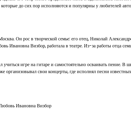
н, которые до сих пор исполняются и популярны у любителей авт
осква. Он рос в творческой семье: его отец, Николай Александ
вь Ивановна Визбор, работала в театре. Из-за работы отца семь
л учиться игре на гитаре и самостоятельно осваивать пение. В 
же организовывал свои концерты, где исполнял песни известны
 Любовь Ивановна Визбор