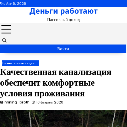
Перейти
Чт, Авг 6, 2026
Деньги работают
к
содержимому
Пассивный доход
Войти
Бизнес и инвестиции
Качественная канализация
обеспечит комфортные
условия проживания
mining_broth
10 февраля 2026