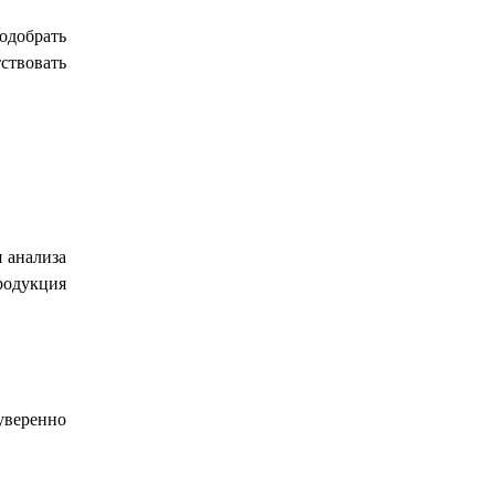
подобрать
ствовать
 анализа
продукция
уверенно