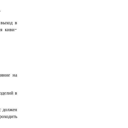
.
 выход в
ся киви-
ияние на
зделий в
с должен
роходить