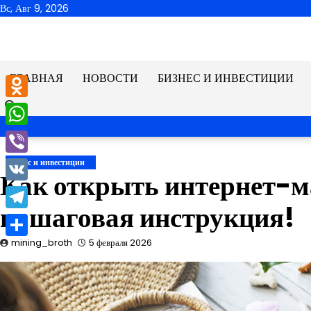
Перейти
Вс, Авг 9, 2026
к
содержимому
ГЛАВНАЯ
НОВОСТИ
БИЗНЕС И ИНВЕСТИЦИИ
Odnoklassniki
WhatsApp
Viber
Бизнес и инвестиции
Как открыть интернет-м
VK
пошаговая инструкция!
Telegram
mining_broth
5 февраля 2026
Отправить