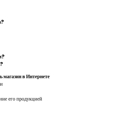
а?
м?
а?
ь магазин в Интернете
ши
ение его продукцией