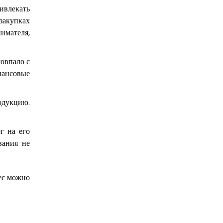
ивлекать
закупках
имателя,
совпало с
нансовые
родукцию.
г на его
вания не
нес можно