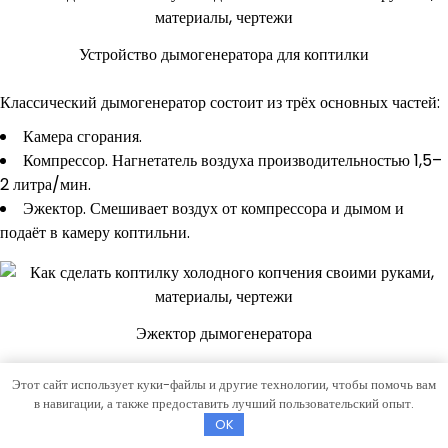
Устройство дымогенератора для коптилки
Классический дымогенератор состоит из трёх основных частей:
Камера сгорания.
Компрессор. Нагнетатель воздуха производительностью 1,5–
2 литра/мин.
Эжектор. Смешивает воздух от компрессора и дымом и
подаёт в камеру коптильни.
Эжектор дымогенератора
Чтобы улучшить характеристики ДГ, его комплект может быть
Этот сайт использует куки-файлы и другие технологии, чтобы помочь вам
в навигации, а также предоставить лучший пользовательский опыт.
дополнен дефлегматором (устройство для быстрого охлаждения
OK
дыма) и ёмкостью для сбора конденсата. Некоторые модели ДГ