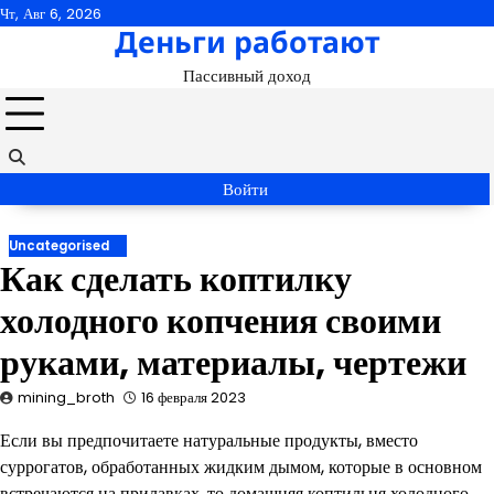
Перейти
Чт, Авг 6, 2026
Деньги работают
к
содержимому
Пассивный доход
Войти
Uncategorised
Как сделать коптилку
холодного копчения своими
руками, материалы, чертежи
mining_broth
16 февраля 2023
Если вы предпочитаете натуральные продукты, вместо
суррогатов, обработанных жидким дымом, которые в основном
встречаются на прилавках, то домашняя коптильня холодного