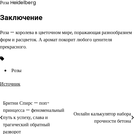
Роза Heidelberg
Заключение
Роза — королева в цветочном мире, поражающая разнообразием
форм и расцветок. А аромат покорит любого ценителя
прекрасного.
Розы
Источник
Бритни Спирс — поп-
Навигация
принцесса — феноменальный
Онлайн калькулятор набора
по
путь к успеху, слава и
прочности бетона
трагический обратный
записям
разворот