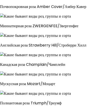
Почвопокровная роза Amber Cover/Амбер Кавер
Миниатюрная роза ZWERGENFEE/Звергенфее
Английская роза Strawberry Hill/Строберри Хилл
Канадская роза Champlain/Чамплейн
Мускусная роза Mozart/Моцарт
Полиантовая роза Triumph/Триумф