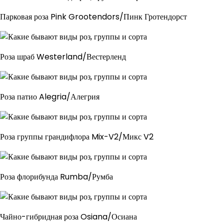
Парковая роза Pink Grootendors/Пинк Гротендорст
Роза шраб Westerland/Вестерленд
Роза патио Alegria/Алегрия
Роза группы грандифлора Mix-V2/Микс V2
Роза флорибунда Rumba/Румба
Чайно-гибридная роза Osiana/Осиана