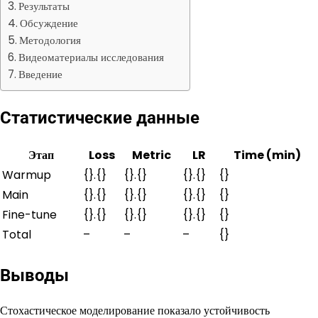
Результаты
Обсуждение
Методология
Видеоматериалы исследования
Введение
Статистические данные
Этап
Loss
Metric
LR
Time (min)
Warmup
{}.{}
{}.{}
{}.{}
{}
Main
{}.{}
{}.{}
{}.{}
{}
Fine-tune
{}.{}
{}.{}
{}.{}
{}
Total
–
–
–
{}
Выводы
Стохастическое моделирование показало устойчивость