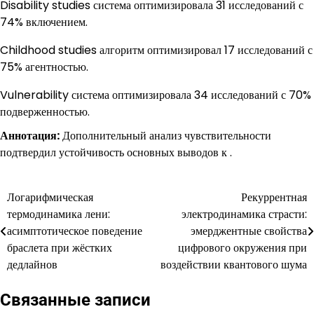
Disability studies система оптимизировала 31 исследований с
74% включением.
Childhood studies алгоритм оптимизировал 17 исследований с
75% агентностью.
Vulnerability система оптимизировала 34 исследований с 70%
подверженностью.
Аннотация:
Дополнительный анализ чувствительности
подтвердил устойчивость основных выводов к .
Логарифмическая
Рекуррентная
Навигация
термодинамика лени:
электродинамика страсти:
по
асимптотическое поведение
эмерджентные свойства
браслета при жёстких
цифрового окружения при
записям
дедлайнов
воздействии квантового шума
Связанные записи