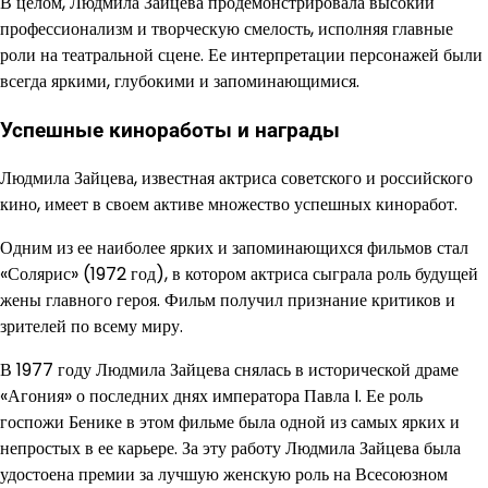
В целом, Людмила Зайцева продемонстрировала высокий
профессионализм и творческую смелость, исполняя главные
роли на театральной сцене. Ее интерпретации персонажей были
всегда яркими, глубокими и запоминающимися.
Успешные киноработы и награды
Людмила Зайцева, известная актриса советского и российского
кино, имеет в своем активе множество успешных киноработ.
Одним из ее наиболее ярких и запоминающихся фильмов стал
«Солярис» (1972 год), в котором актриса сыграла роль будущей
жены главного героя. Фильм получил признание критиков и
зрителей по всему миру.
В 1977 году Людмила Зайцева снялась в исторической драме
«Агония» о последних днях императора Павла I. Ее роль
госпожи Бенике в этом фильме была одной из самых ярких и
непростых в ее карьере. За эту работу Людмила Зайцева была
удостоена премии за лучшую женскую роль на Всесоюзном