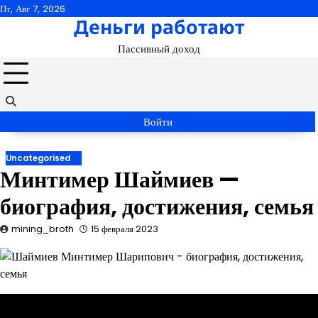
Перейти
Пт, Авг 7, 2026
Деньги работают
к
содержимому
Пассивный доход
Войти
Uncategorised
Минтимер Шаймиев —
биография, достижения, семья
mining_broth
15 февраля 2023