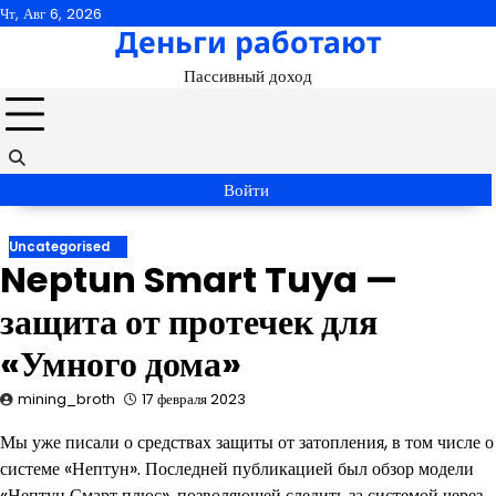
Перейти
Чт, Авг 6, 2026
Деньги работают
к
содержимому
Пассивный доход
Войти
Uncategorised
Neptun Smart Tuya —
защита от протечек для
«Умного дома»
mining_broth
17 февраля 2023
Мы уже писали о средствах защиты от затопления, в том числе о
системе «Нептун». Последней публикацией был обзор модели
«Нептун Смарт плюс», позволяющей следить за системой через