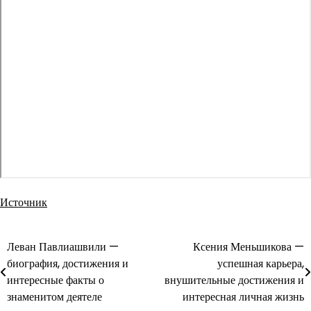
Источник
Леван Павлиашвили —
Ксения Меньшикова —
Навигация
биография, достижения и
успешная карьера,
по
интересные факты о
внушительные достижения и
знаменитом деятеле
интересная личная жизнь
записям