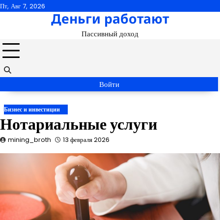
Перейти
Пт, Авг 7, 2026
Деньги работают
к
содержимому
Пассивный доход
Войти
Бизнес и инвестиции
Нотариальные услуги
mining_broth
13 февраля 2026