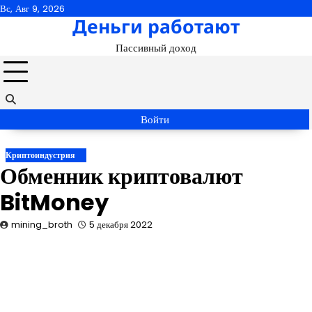
Перейти
Вс, Авг 9, 2026
Деньги работают
к
содержимому
Пассивный доход
Войти
Криптоиндустрия
Обменник криптовалют
BitMoney
mining_broth
5 декабря 2022