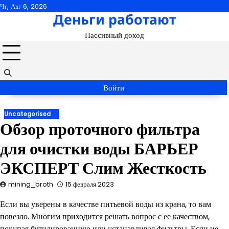
Перейти
Чт, Авг 6, 2026
Деньги работают
к
содержимому
Пассивный доход
Войти
Uncategorised
Обзор проточного фильтра
для очистки воды БАРЬЕР
ЭКСПЕРТ Слим Жесткость
mining_broth
15 февраля 2023
Если вы уверены в качестве питьевой воды из крана, то вам
повезло. Многим приходится решать вопрос с ее качеством,
покупая бутилированную или устанавливая фильтры. Если не