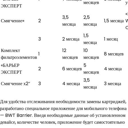
месяцев
у
ЭКСПЕРТ
3,5
2,5
Смягчение»
2
1,5 месяца
месяца
месяца
1,5
3
2 месяца
1 месяц
месяца
Комплект
12
10
1
8 месяцев
фильтроэлементов
месяцев
месяцев
«БАРЬЕР
5
2
6 месяцев
4 месяца
ЭКСПЕРТ
месяцев
3,5
Смягчение х2″
3
4 месяца
3 месяца
месяца
Для удобства отслеживания необходимости замены картриджей,
разработано специальное приложение для мобильного телефона
— BWT Barrier. Введя необходимые данные об установленном
девайсе, количестве человек, приложение будет самостоятельно