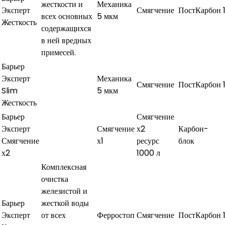
жесткости и
Механика
Эксперт
Смягчение
ПостКарбон
всех основных
5 мкм
Жесткость
содержащихся
в ней вредных
примесей.
Барьер
Эксперт
Механика
Смягчение
ПостКарбон
Slim
5 мкм
Жесткость
Барьер
Смягчение
Эксперт
Смягчение
х2
Карбон-
Смягчение
х1
ресурс
блок
х2
1000 л
Комплексная
очистка
железистой и
Барьер
жесткой воды
Эксперт
от всех
Ферростоп
Смягчение
ПостКарбон