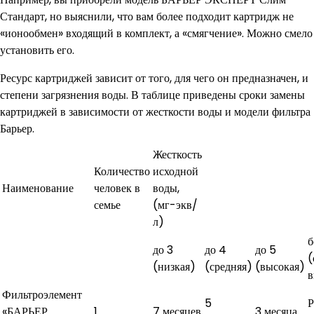
Стандарт, но выяснили, что вам более подходит картридж не
«ионообмен» входящий в комплект, а «смягчение». Можно смело
установить его.
Ресурс картриджей зависит от того, для чего он предназначен, и
степени загрязнения воды. В таблице приведены сроки замены
картриджей в зависимости от жесткости воды и модели фильтра
Барьер.
Жесткость
Количество
исходной
Наименование
человек в
воды,
семье
(мг-экв/
л)
б
до 3
до 4
до 5
(
(низкая)
(средняя)
(высокая)
в
Фильтроэлемент
5
Р
«БАРЬЕР
1
7 месяцев
3 месяца