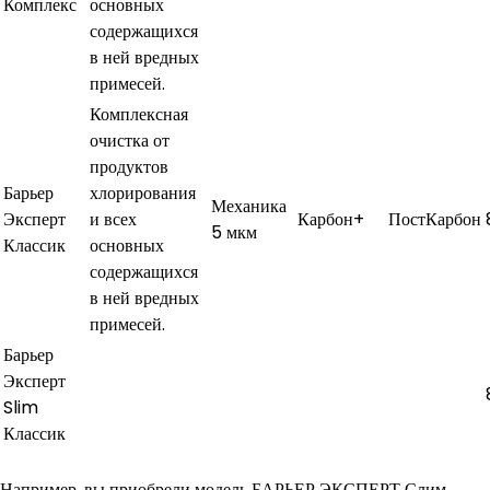
Комплекс
основных
содержащихся
в ней вредных
примесей.
Комплексная
очистка от
продуктов
Барьер
хлорирования
Механика
Эксперт
и всех
Карбон+
ПостКарбон
5 мкм
Классик
основных
содержащихся
в ней вредных
примесей.
Барьер
Эксперт
Slim
Классик
Например, вы приобрели модель БАРЬЕР ЭКСПЕРТ Слим