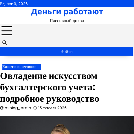
Перейти
Вс, Авг 9, 2026
Деньги работают
к
содержимому
Пассивный доход
Войти
Бизнес и инвестиции
Овладение искусством
бухгалтерского учета:
подробное руководство
mining_broth
15 февраля 2026