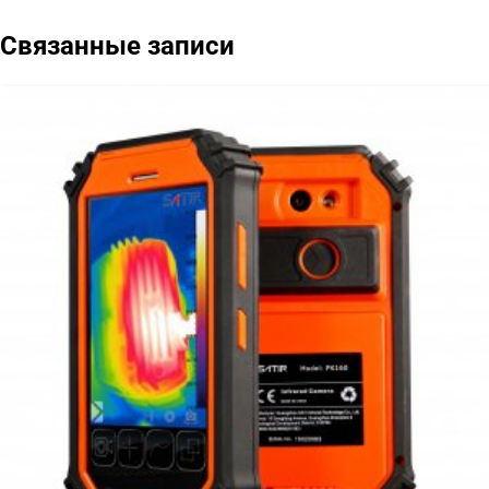
по
Связанные записи
записям