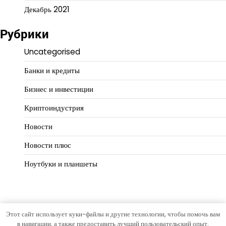
Декабрь 2021
Рубрики
Uncategorised
Банки и кредиты
Бизнес и инвестиции
Криптоиндустрия
Новости
Новости плюс
Ноутбуки и планшеты
Этот сайт использует куки-файлы и другие технологии, чтобы помочь вам
Copyright © 2026
Деньги работают
Тема Open News от
в навигации, а также предоставить лучший пользовательский опыт.