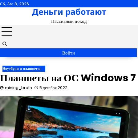
Перейти
Сб, Авг 8, 2026
Деньги работают
к
содержимому
Пассивный доход
Войти
Ноутбуки и планшеты
Планшеты на ОС Windows 7
mining_broth
5 декабря 2022