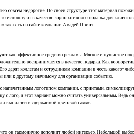
тью совсем недорогие. По своей структуре этот материал похожи
сто используют в качестве корпоративного подарка для клиентов
о заказать на сайте компании Амадей Принт.
ьзуют как эффективное средство рекламы. Мягкое и пушистое по
оложительно воспринимается в качестве подарка. Как корпорат
 Его дарят коллегам и сотрудникам компании в честь какого-либ
мы или к другому значимому для организации событию.
х: с напечатанным логотипом компании, с принтами, символизи
у с лого, и этот вариант можно считать универсальным. Ведь о
если выполнен в сдержанной цветовой гамме.
, что он гармонично дополнит любой интерьер. Небольшой выбо