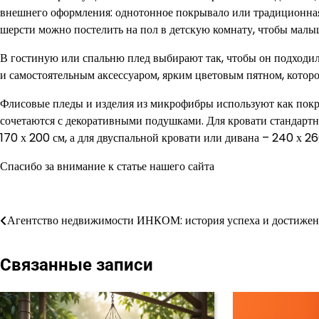
внешнего оформления: однотонное покрывало или традиционная 
шерсти можно постелить на пол в детскую комнату, чтобы малы
В гостиную или спальню плед выбирают так, чтобы он подходил
и самостоятельным аксессуаром, ярким цветовым пятном, котор
Флисовые пледы и изделия из микрофибры используют как покры
сочетаются с декоративными подушками. Для кровати стандартно
170 х 200 см, а для двуспальной кровати или дивана – 240 х 26
Спасибо за внимание к статье нашего сайта
Навигация
Агентство недвижимости ИНКОМ: история успеха и достиже
по
Связанные записи
записям