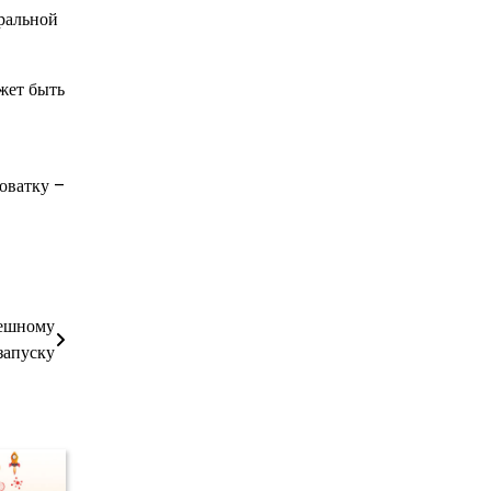
уральной
жет быть
оватку –
пешному
запуску