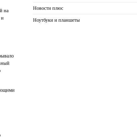
Новости плюс
й на
 и
Ноутбуки и планшеты
крывало
ивный
о
рующими
н
р