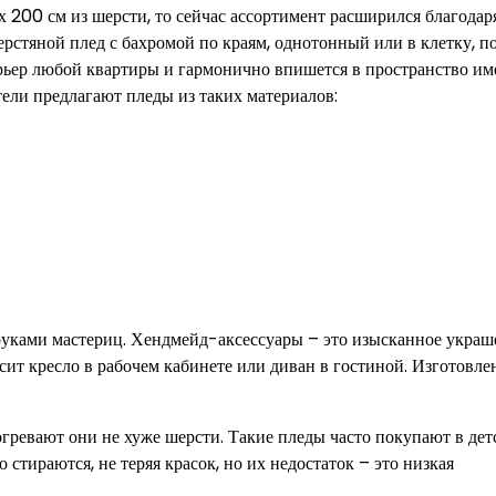
х 200 см из шерсти, то сейчас ассортимент расширился благодар
стяной плед с бахромой по краям, однотонный или в клетку, п
рьер любой квартиры и гармонично впишется в пространство и
тели предлагают пледы из таких материалов:
руками мастериц. Хендмейд-аксессуары – это изысканное украш
сит кресло в рабочем кабинете или диван в гостиной. Изготовле
согревают они не хуже шерсти. Такие пледы часто покупают в де
стираются, не теряя красок, но их недостаток – это низкая