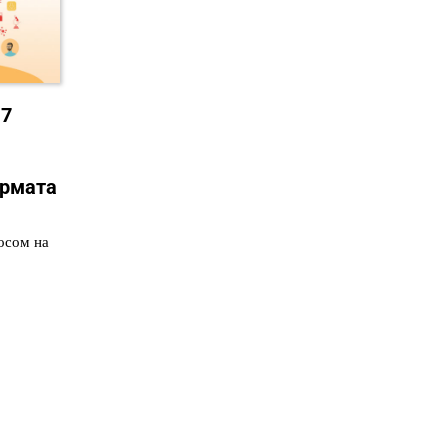
17
ормата
осом на