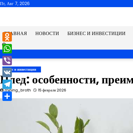
Перейти
Пт, Авг 7, 2026
к
содержимому
ГЛАВНАЯ
НОВОСТИ
БИЗНЕС И ИНВЕСТИЦИИ
Odnoklassniki
WhatsApp
Viber
Бизнес и инвестиции
Плед: особенности, преи
VK
mining_broth
15 февраля 2026
Telegram
Отправить