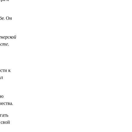
бе. Он
енерской
сте.
сти к
ал
ою
ества.
гать
 свой