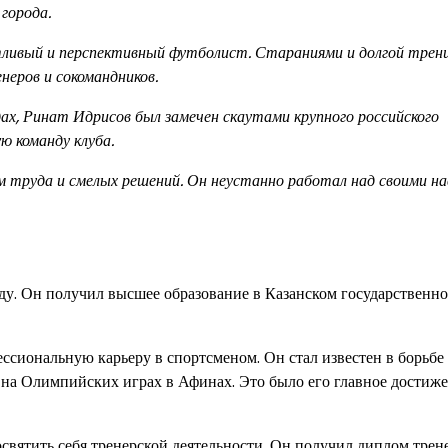
города.
нтливый и перспективный футболист. Стараниями и долгой трен
неров и сокомандников.
ах, Ринат Идрисов был замечен скаутами крупного российского
ю команду клуба.
 труда и смелых решений. Он неустанно работал над своими н
оду. Он получил высшее образование в Казанском государственн
ссиональную карьеру в спортсменом. Он стал известен в борьбе
 на Олимпийских играх в Афинах. Это было его главное достиже
вятить себя тренерской деятельности. Он получил диплом трен