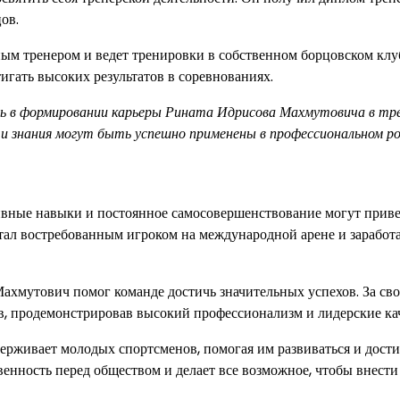
ов.
ым тренером и ведет тренировки в собственном борцовском клу
гать высоких результатов в соревнованиях.
ль в формировании карьеры Рината Идрисова Махмутовича в тр
 и знания могут быть успешно применены в профессиональном ро
ивные навыки и постоянное самосовершенствование могут приве
 стал востребованным игроком на международной арене и заработ
ахмутович помог команде достичь значительных успехов. За св
в, продемонстрировав высокий профессионализм и лидерские кач
ерживает молодых спортсменов, помогая им развиваться и дости
енность перед обществом и делает все возможное, чтобы внести