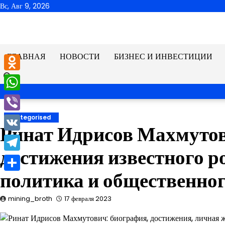
Перейти
Вс, Авг 9, 2026
к
содержимому
ГЛАВНАЯ
НОВОСТИ
БИЗНЕС И ИНВЕСТИЦИИ
Odnoklassniki
WhatsApp
Viber
Uncategorised
Ринат Идрисов Махмуто
VK
достижения известного р
Telegram
политика и общественног
Отправить
mining_broth
17 февраля 2023