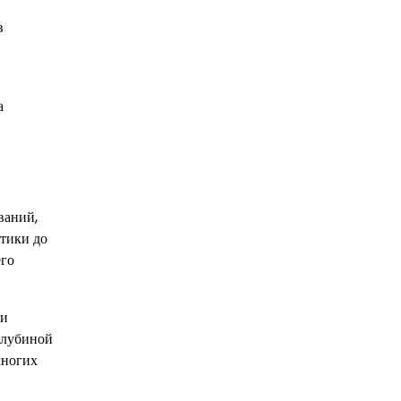
в
а
ваний,
тики до
его
 и
 глубиной
многих