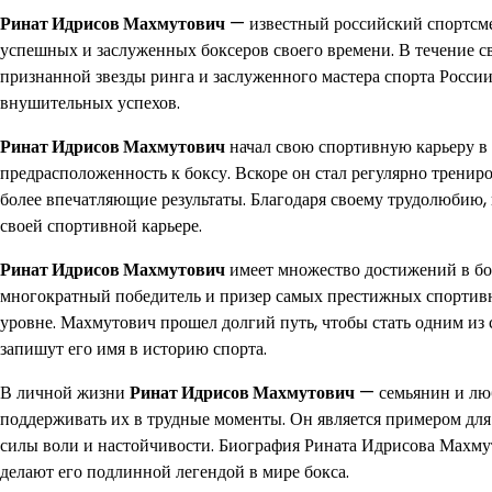
Ринат Идрисов Махмутович
— известный российский спортсмен
успешных и заслуженных боксеров своего времени. В течение 
признанной звезды ринга и заслуженного мастера спорта России
внушительных успехов.
Ринат Идрисов Махмутович
начал свою спортивную карьеру в 
предрасположенность к боксу. Вскоре он стал регулярно трениро
более впечатляющие результаты. Благодаря своему трудолюбию,
своей спортивной карьере.
Ринат Идрисов Махмутович
имеет множество достижений в бо
многократный победитель и призер самых престижных спортивн
уровне. Махмутович прошел долгий путь, чтобы стать одним из 
запишут его имя в историю спорта.
В личной жизни
Ринат Идрисов Махмутович
— семьянин и люб
поддерживать их в трудные моменты. Он является примером дл
силы воли и настойчивости. Биография Рината Идрисова Махмут
делают его подлинной легендой в мире бокса.