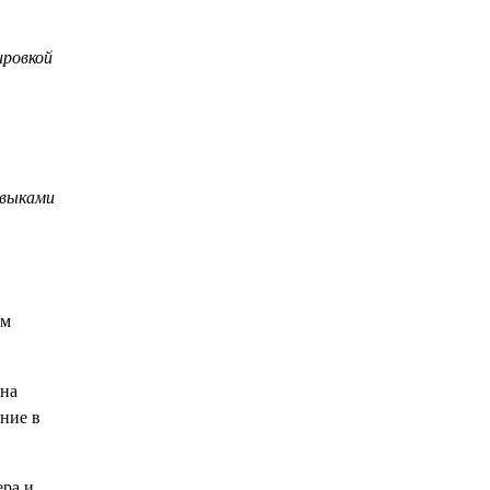
ировкой
авыками
ом
 на
ние в
ера и