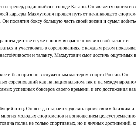
 и тренер, родившийся в городе Казани. Он является одним из
своей карьеры Махмутович прошел путь от начинающего спортсм
. Он посвятил боксу большую часть своей жизни и сумел добить
раннем детстве и уже в юном возрасте проявил свой талант и
ваться и участвовать в соревнованиях, с каждым разом показыва
 настойчивости и таланту, Махмутович смог достичь ощутимых 
ксе и был признан заслуженным мастером спорта России. Он
ых соревнований как на национальном, так и на международно
самых успешных боксеров своего времени, и его достижения нав
ящий отец. Он всегда старается уделять время своим близким и
я многих молодых спортсменов и воплощением целеустремленно
овича полна не только спортивных, но и личных достижений, к