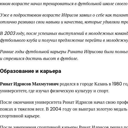
юном возрасте начал тренироваться в футбольной школе своего 
Уже в подростковом возрасте Идрисов заявил о себе как тала
отлично развивал свои навыки и качества, которые удивляли тре
В 2003 году, после успешных выступлений в молодежных команд
футбольного клуба и получил предложение перейти в молодежну
Ранние годы футбольной карьеры Рината Идрисова были полным
и стремился достичь высот в футболе.
Образование и карьера
Ринат Идрисов Махмутович
родился в городе Казань в 1980 г
университете, где изучал физическую культуру и спорт.
После окончания университета Ринат Идрисов начал свою профе
поясах в тяжелом весе. В 2004 году он выиграл золотую медаль
спортивной карьере.
После завершения спортивной карьеры Ринат Идрисов решил пос