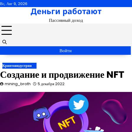
Перейти
Вс, Авг 9, 2026
Деньги работают
к
содержимому
Пассивный доход
Войти
Криптоиндустрия
Создание и продвижение NFT
mining_broth
5 декабря 2022