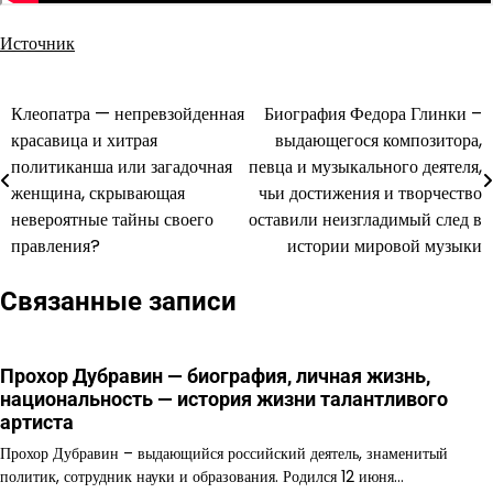
Источник
Клеопатра — непревзойденная
Биография Федора Глинки –
Навигация
красавица и хитрая
выдающегося композитора,
по
политиканша или загадочная
певца и музыкального деятеля,
женщина, скрывающая
чьи достижения и творчество
записям
невероятные тайны своего
оставили неизгладимый след в
правления?
истории мировой музыки
Связанные записи
Прохор Дубравин — биография, личная жизнь,
национальность — история жизни талантливого
артиста
Прохор Дубравин – выдающийся российский деятель, знаменитый
политик, сотрудник науки и образования. Родился 12 июня…