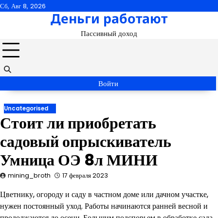
Перейти
Сб, Авг 8, 2026
Деньги работают
к
содержимому
Пассивный доход
Войти
Uncategorised
Стоит ли приобретать
садовый опрыскиватель
Умница ОЭ 8л МИНИ
mining_broth
17 февраля 2023
Цветнику, огороду и саду в частном доме или дачном участке,
нужен постоянный уход. Работы начинаются ранней весной и
продолжаются до осени. Большим подспорьем в обработке сада