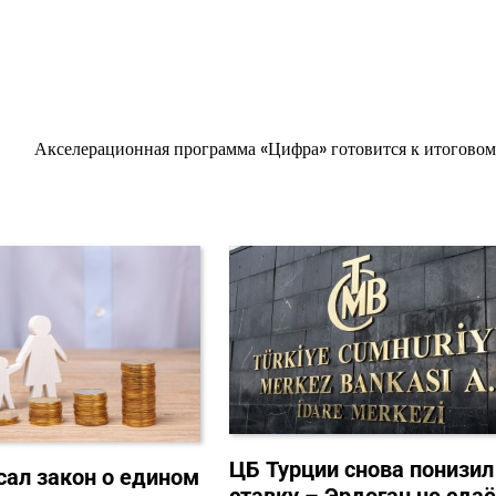
Акселерационная программа «Цифра» готовится к итоговом
ЦБ Турции снова понизил
сал закон о едином
ставку – Эрдоган не сдаё