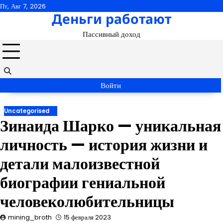
Перейти
Пт, Авг 7, 2026
Деньги работают
к
содержимому
Пассивный доход
Войти
Uncategorised
Зинаида Шарко — уникальная
личность — история жизни и
детали малоизвестной
биографии гениальной
человеколюбительницы
mining_broth
15 февраля 2023